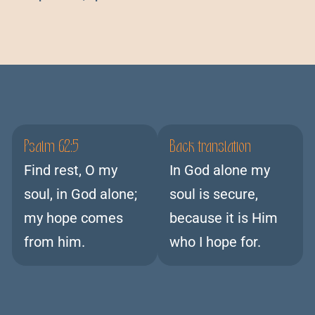
Psalm 62:5
Back translation
Find rest, O my
In God alone my
soul, in God alone;
soul is secure,
my hope comes
because it is Him
from him.
who I hope for.